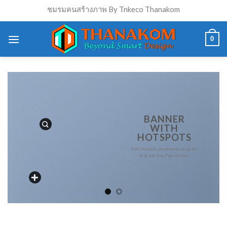
Skip
ชมรมคนสร้างภาพ By Tnkeco Thanakom
to
content
0
BANNER
WITH
HOTSPOTS
Add Hotspots anywhere by using the
drag and drop Page Builder.