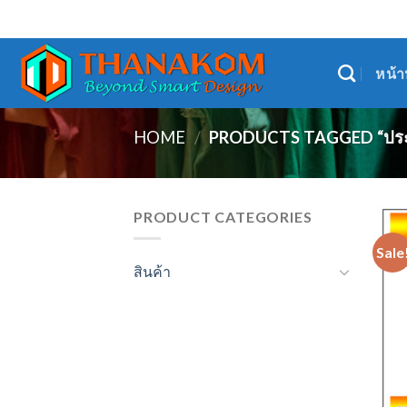
Skip
TNKECO@GMAIL.C
to
content
หน้า
HOME
/
PRODUCTS TAGGED “ประจว
PRODUCT CATEGORIES
Sale
สินค้า