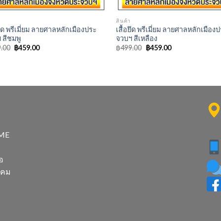
สินค้า
ยึด พรีเมี่ยม ลายศาลหลักเมืองประ
เสื้อยึด พรีเมี่ยม ลายศาลหลักเมือง
 สีชมพู
จวบฯ สีเหลือง
Original
Current
Original
Current
.00
฿
459.00
฿
499.00
฿
459.00
price
price
price
price
was:
is:
was:
is:
฿499.00.
฿459.00.
฿499.00.
฿459.00.
SME
อ
าคม