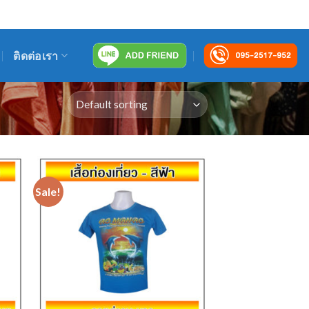
By Tnkeco Thanakom
Cart /
฿
0.00
0
ติดต่อเรา
Sale!
 to
Add to
list
Wishlist