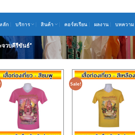
ชมรมคนสร้างภาพ 
OM
09:00 - 17:00
095-2517-952
หลัก
บริการ
สินค้า
คอร์สเรียน
ผลงาน
บทความ
บคีรีขันธ์”
!
Sale!
Add to
Add
Wishlist
Wish