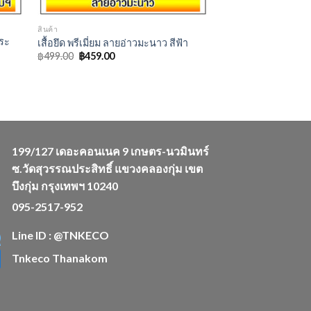
สินค้า
ประ
เสื้อยึด พรีเมี่ยม ลายอ่าวมะนาว สีฟ้า
Original
Current
฿
499.00
฿
459.00
price
price
was:
is:
฿499.00.
฿459.00.
199/127 เดอะคอนเนค 9 เกษตร-นวมินทร์
ซ.วัดสุวรรณประสิทธิ์ แขวงคลองกุ่ม เขต
บึงกุ่ม กรุงเทพฯ 10240
095-2517-952
Line ID : @TNKECO
Tnkeco Thanakom