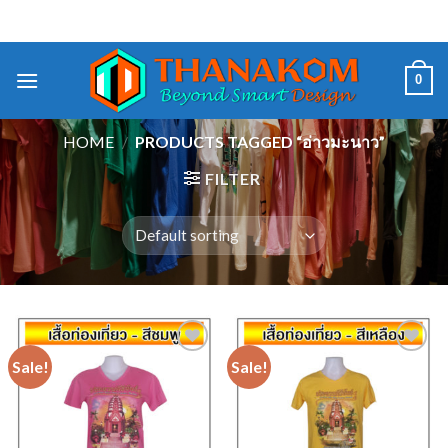
Skip
ชมรมคนสร้างภาพ By Tnkeco Thanakom
to
content
0
HOME
/
PRODUCTS TAGGED “อ่าวมะนาว”
FILTER
Sale!
Sale!
Add to
Add to
Wishlist
Wishlist