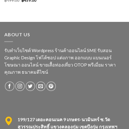
฿
499.00
฿
459.00
price
price
was:
is:
฿499.00.
฿459.00.
ABOUT US
รับทำเว็บไซต์ Wordpress ร้านค้าออนไลน์ SME รับสอน
Graphic Design โฟโต้ชอป แต่งภาพ ออกแบบ แบนเนอร์
โฆษณา ออนไลน์ ขายเสื้อท่องเที่ยว OTOP พรีเมี่ยม ราคา
คุณภาพ ธนาคมดีไซน์
199/127 เดอะคอนเนค 9 เกษตร-นวมินทร์ ซ.วัด
สุวรรณประสิทธิ์ แขวงคลองกุ่ม เขตบึงกุ่ม กรุงเทพฯ