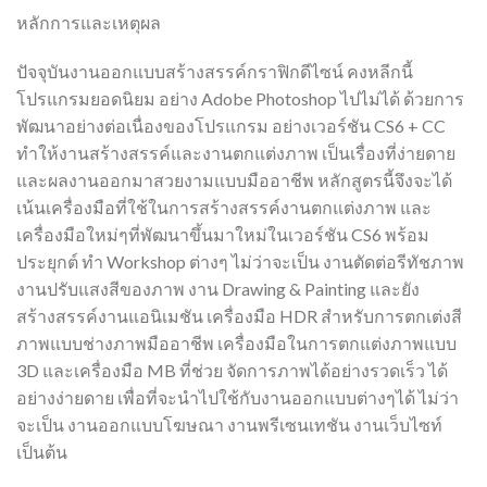
หลักการและเหตุผล
ปัจจุบันงานออกแบบสร้างสรรค์กราฟิกดีไซน์ คงหลีกนี้
โปรแกรมยอดนิยม อย่าง Adobe Photoshop ไปไม่ได้ ด้วยการ
พัฒนาอย่างต่อเนื่องของโปรแกรม อย่างเวอร์ชัน CS6 + CC
ทำให้งานสร้างสรรค์และงานตกแต่งภาพ เป็นเรื่องที่ง่ายดาย
และผลงานออกมาสวยงามแบบมืออาชีพ หลักสูตรนี้จึงจะได้
เน้นเครื่องมือที่ใช้ในการสร้างสรรค์งานตกแต่งภาพ และ
เครื่องมือใหม่ๆที่พัฒนาขึ้นมาใหม่ในเวอร์ชัน CS6 พร้อม
ประยุกต์ ทำ Workshop ต่างๆ ไม่ว่าจะเป็น งานตัดต่อรีทัชภาพ
งานปรับแสงสีของภาพ งาน Drawing & Painting และยัง
สร้างสรรค์งานแอนิเมชัน เครื่องมือ HDR สำหรับการตกเต่งสี
ภาพแบบช่างภาพมืออาชีพ เครื่องมือในการตกแต่งภาพแบบ
3D และเครื่องมือ MB ที่ช่วย จัดการภาพได้อย่างรวดเร็ว ได้
อย่างง่ายดาย เพื่อที่จะนำไปใช้กับงานออกแบบต่างๆได้ ไม่ว่า
จะเป็น งานออกแบบโฆษณา งานพรีเซนเทชัน งานเว็บไซท์
เป็นต้น