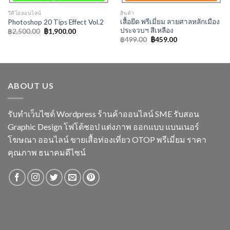
วีดีโอออนไลน์
สินค้า
เสื้อยึด พรีเมี่ยม ลายศาลหลักเมือง
Photoshop 20 Tips Effect Vol.2
ประจวบฯ สีเหลือง
Original
Current
฿
2,500.00
฿
1,900.00
price
price
Original
Current
฿
499.00
฿
459.00
was:
is:
price
price
฿2,500.00.
฿1,900.00.
was:
is:
฿499.00.
฿459.00.
ABOUT US
รับทำเว็บไซต์ Wordpress ร้านค้าออนไลน์ SME รับสอน
Graphic Design โฟโต้ชอป แต่งภาพ ออกแบบ แบนเนอร์
โฆษณา ออนไลน์ ขายเสื้อท่องเที่ยว OTOP พรีเมี่ยม ราคา
คุณภาพ ธนาคมดีไซน์